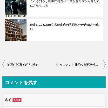
これを知るとHuluの海外ドラマが見る前から見た気
にさせられる
銀座にある無印良品銀座店の雰囲気や他店舗との違
い
投
地震が関東で起きた時
かっこいい！日産の自動運転って何？
稿
ナ
コメントを残す
ビ
ゲ
名前
必須
ー