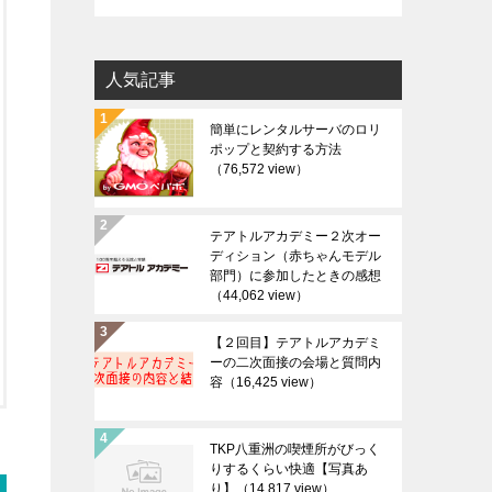
人気記事
簡単にレンタルサーバのロリ
ポップと契約する方法
（76,572 view）
テアトルアカデミー２次オー
ディション（赤ちゃんモデル
部門）に参加したときの感想
（44,062 view）
【２回目】テアトルアカデミ
ーの二次面接の会場と質問内
容
（16,425 view）
TKP八重洲の喫煙所がびっく
りするくらい快適【写真あ
り】
（14,817 view）