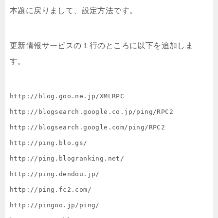
本題に戻りまして、設定方法です。
更新情報サービスの１行のところに以下を追加しま
す。
http://blog.goo.ne.jp/XMLRPC

http://blogsearch.google.co.jp/ping/RPC2

http://blogsearch.google.com/ping/RPC2

http://ping.blo.gs/

http://ping.blogranking.net/

http://ping.dendou.jp/

http://ping.fc2.com/

http://pingoo.jp/ping/
