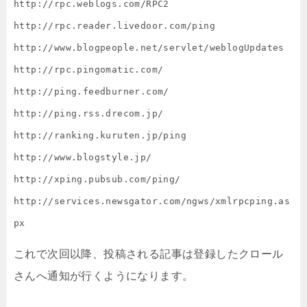
http://rpc.weblogs.com/RPC2

http://rpc.reader.livedoor.com/ping

http://www.blogpeople.net/servlet/weblogUpdates

http://rpc.pingomatic.com/

http://ping.feedburner.com/

http://ping.rss.drecom.jp/

http://ranking.kuruten.jp/ping

http://www.blogstyle.jp/

http://xping.pubsub.com/ping/

http://services.newsgator.com/ngws/xmlrpcping.as
px
これで次回以降、投稿される記事は登録したクロール
さんへ通知が行くようになります。