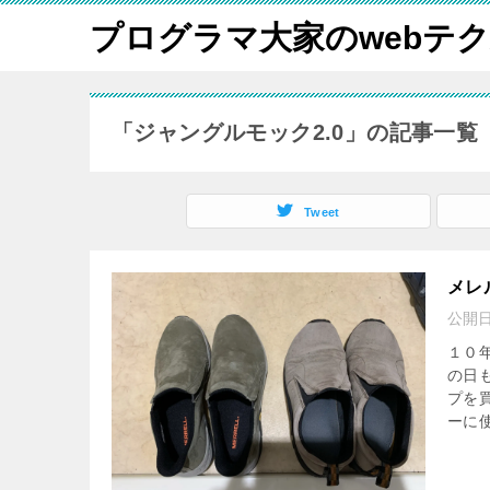
プログラマ大家のwebテ
「ジャングルモック2.0」の記事一覧
Tweet
メレ
公開
１０
の日
プを
ーに使