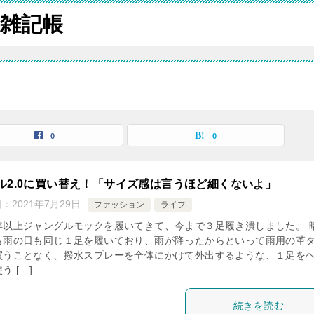
ク雑記帳
0
0
ル2.0に買い替え！「サイズ感は言うほど細くないよ」
日：
2021年7月29日
ファッション
ライフ
年以上ジャングルモックを履いてきて、今まで３足履き潰しました。 
も雨の日も同じ１足を履いており、雨が降ったからといって雨用の革
買うことなく、撥水スプレーを全体にかけて外出するような、１足を
う […]
続きを読む