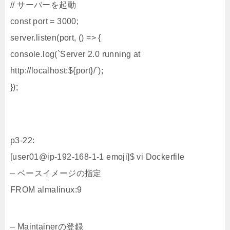
// サーバーを起動
const port = 3000;
server.listen(port, () => {
console.log(`Server 2.0 running at
http://localhost:${port}/`);
});
p3-22:
[user01@ip-192-168-1-1 emoji]$ vi Dockerfile
– ベースイメージの指定
FROM almalinux:9
– Maintainerの登録