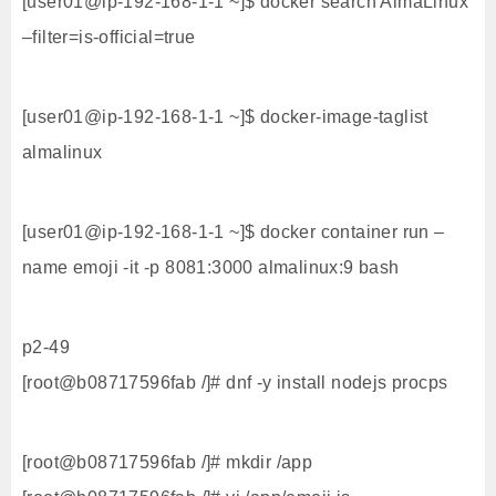
[user01@ip-192-168-1-1 ~]$ docker search AlmaLinux
–filter=is-official=true
[user01@ip-192-168-1-1 ~]$ docker-image-taglist
almalinux
[user01@ip-192-168-1-1 ~]$ docker container run –
name emoji -it -p 8081:3000 almalinux:9 bash
p2-49
[root@b08717596fab /]# dnf -y install nodejs procps
[root@b08717596fab /]# mkdir /app