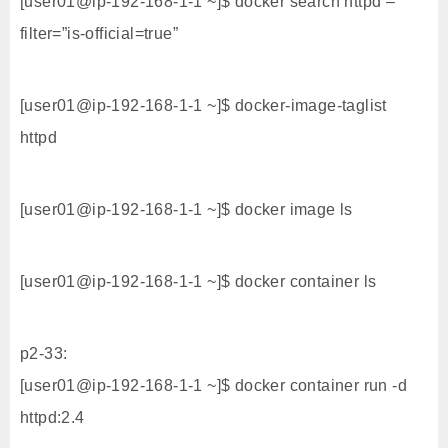
[user01@ip-192-168-1-1 ~]$ docker search httpd –
filter=”is-official=true”
[user01@ip-192-168-1-1 ~]$ docker-image-taglist
httpd
[user01@ip-192-168-1-1 ~]$ docker image ls
[user01@ip-192-168-1-1 ~]$ docker container ls
p2-33:
[user01@ip-192-168-1-1 ~]$ docker container run -d
httpd:2.4