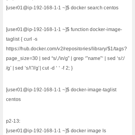
[user01@ip-192-168-1-1 ~]$ docker search centos
[user01@ip-192-168-1-1 ~]$ function docker-image-
taglist { curl -s
https://hub.docker.com/v2/repositories/library/$1/tags?
page_size=30 | sed “s/,/\n/g” | grep ‘”name”‘ | sed ‘s/:/
/g’ | sed ‘s/\”//g’| cut -d ‘ ‘ -f 2; }
[user01@ip-192-168-1-1 ~]$ docker-image-taglist
centos
p2-13:
[user01@ip-192-168-1-1 ~]$ docker image ls