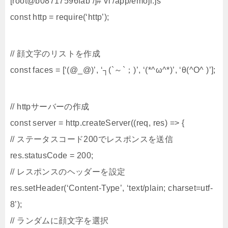
[root@b08717596fab /]# vi /app/emoji.js
const http = require(‘http’);
// 顔文字のリストを作成
const faces = [‘(@_@)’, ‘┐(`～`；)’, ‘(*^ω^*)’, ‘θ(^O^ )’];
// httpサーバーの作成
const server = http.createServer((req, res) => {
// ステータスコード200でレスポンスを送信
res.statusCode = 200;
// レスポンスのヘッダーを設定
res.setHeader(‘Content-Type’, ‘text/plain; charset=utf-
8’);
// ランダムに顔文字を選択