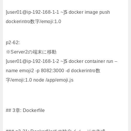
[user01@ip-192-168-1-1 ~]$ docker image push
dockerintro数字/emoji:1.0
p2-62:
※Server2の端末に移動
[user01@ip-192-168-1-2 ~]$ docker container run –
name emoji2 -p 8082:3000 -d dockerintro数
字/emoji:1.0 node /app/emoji.js
## 3章: Dockerfile