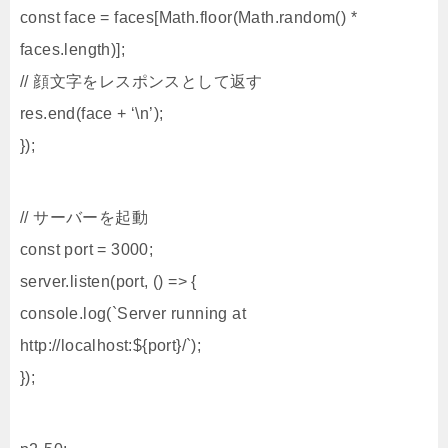
const face = faces[Math.floor(Math.random() *
faces.length)];
// 顔文字をレスポンスとして返す
res.end(face + ‘\n’);
});
// サーバーを起動
const port = 3000;
server.listen(port, () => {
console.log(`Server running at
http://localhost:${port}/`);
});