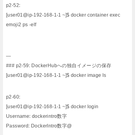
p2-52:
[user01@ip-192-168-1-1 ~]$ docker container exec
emoji2 ps -elf
—
### p2-59: DockerHubへの独自イメージの保存
[user01@ip-192-168-1-1 ~]$ docker image ls
p2-60:
[user01@ip-192-168-1-1 ~]$ docker login
Username: dockerintro数字
Password: DockerIntro数字@