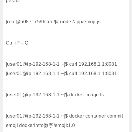
p2-50:
[root@b08717596fab /]# node /app/emoji.js
Ctrl+P→Q
[user01@ip-192-168-1-1 ~]$ curl 192.168.1.1:8081
[user01@ip-192-168-1-1 ~]$ curl 192.168.1.1:8081
[user01@ip-192-168-1-1 ~]$ docker image ls
[user01@ip-192-168-1-1 ~]$ docker container commit
emoji dockerintro数字/emoji:1.0