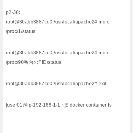
p2-38:
root@30abb3887cd0:/usr/local/apache2# more
/proc/1/status
root@30abb3887cd0:/usr/local/apache2# more
/proc/90番台のPID/status
root@30abb3887cd0:/usr/local/apache2# exit
[user01@ip-192-168-1-1 ~]$ docker container ls